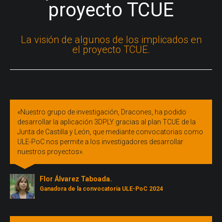
proyecto TCUE
La visión de algunos de los implicados en
el proyecto TCUE.
«Nuestro grupo de investigación, Dracones, ha podido
desarrollar la aplicación 3DPLY gracias al plan TCUE de la
Junta de Castilla y León, que mediante convocatorias como
ULE-PoC nos permite a los investigadores desarrollar
nuestros proyectos».
Flor Álvarez Taboada.
Ganadora de la convocatoria ULE-PoC 2024