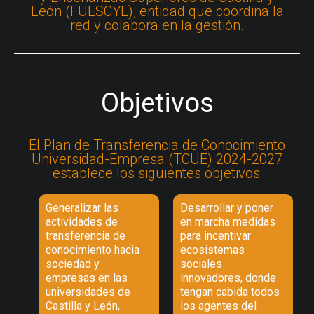
León (FUESCYL), entidad que coordina la
red y colabora en la gestión.
Objetivos
El Plan de Transferencia de Conocimiento
Universidad-Empresa (TCUE) 2024-2027
establece los siguientes objetivos:
Generalizar las
Desarrollar y poner
actividades de
en marcha medidas
transferencia de
para incentivar
conocimiento hacia
ecosistemas
sociedad y
sociales
empresas en las
innovadores, donde
universidades de
tengan cabida todos
Castilla y León,
los agentes del