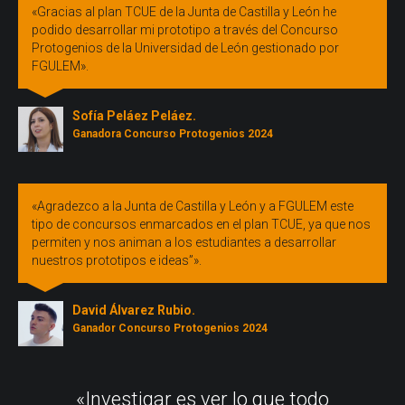
«Gracias al plan TCUE de la Junta de Castilla y León he
podido desarrollar mi prototipo a través del Concurso
Protogenios de la Universidad de León gestionado por
FGULEM».
Sofía Peláez Peláez.
Ganadora Concurso Protogenios 2024
«Agradezco a la Junta de Castilla y León y a FGULEM este
tipo de concursos enmarcados en el plan TCUE, ya que nos
permiten y nos animan a los estudiantes a desarrollar
nuestros prototipos e ideas”».
David Álvarez Rubio.
Ganador Concurso Protogenios 2024
«Investigar es ver lo que todo