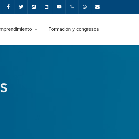
Facebook
Twitter
Instagram
Linkedin
Youtube
+34987291651
Whatsapp
info@fgulem.es
emprendimiento
Formación y congresos
S