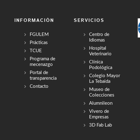
INFORMACIÓN
SERVICIOS
FGULEM
Centro de
Idiomas
Prácticas
Hospital
TCUE
Veterinario
Programa de
Clínica
mecenazgo
Podológica
Portal de
Colegio Mayor
transparencia
La Tebaida
Contacto
Museo de
Colecciones
Alumnileon
Vivero de
Empresas
3D Fab Lab